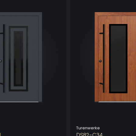
Turenwerke
1
DS82-C34