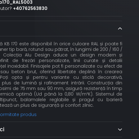
b170_RAL5003
jutor?
+40762563830
 KB 170 este disponibil în orice culoare RAL și poate fi
er tip bară, rotund sau pătrat, în lungimi de 200 / 160 /
 Colecția Alu Design aduce un design modern și
finit de frezări personalizate, linii curate și detalii
el inoxidabil. Finisajele pot fi personalizate cu efect de
sau beton brut, oferind libertate deplină în crearea
t. Poți opta și pentru variante cu sticlă decorativă,
lus de lumină și rafinament intrării. Construcția din
grosimi de 75 mm sau 90 mm, asigură rezistență în timp
 termică optimă (Ud până la 0,80 W/m²K). Sistemul de
tipunct, balamalele reglabile și pragul cu barieră
ează un plus de siguranță și confort zilnic.
nformitate produs
ci