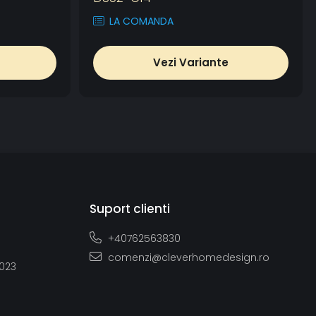
LA COMANDA
Vezi Variante
Suport clienti
+40762563830
comenzi@cleverhomedesign.ro
2023