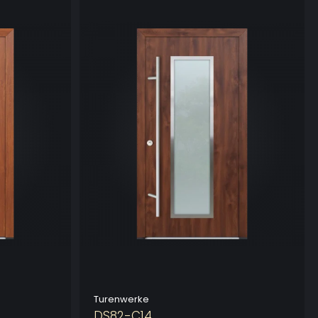
Turenwerke
DS82-C14