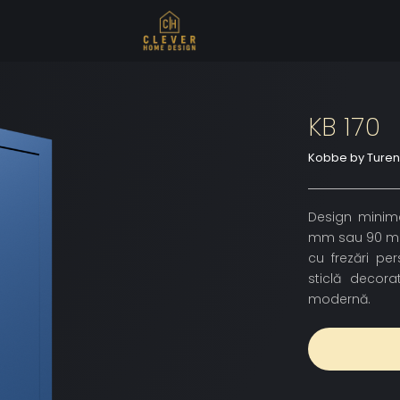
KB 170
Kobbe by Ture
Design minimal
mm sau 90 mm, 
cu frezări pe
sticlă decorat
modernă.