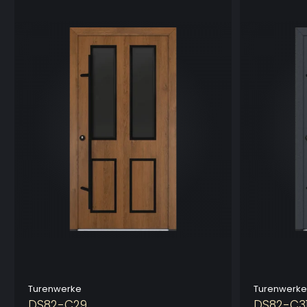
Turenwerke
Turenwerke
DS82-C29
DS82-C3