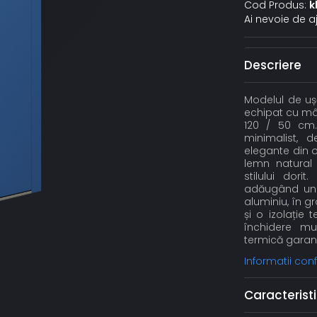
Cod Produs:
k
Ai nevoie de a
Descriere
Modelul de ușă
echipat cu mân
120 / 50 cm.
minimalist, de
elegante din oț
lemn natural 
stilului dori
adăugând un p
aluminiu, în 
și o izolație
închidere mul
termică garant
Informatii co
Caracteristi