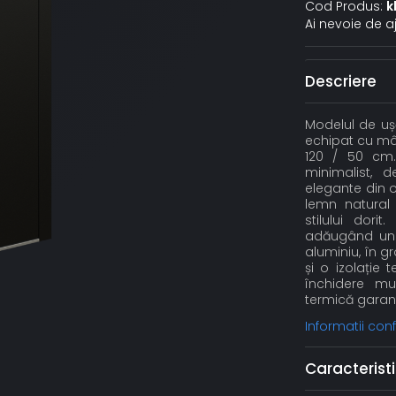
Cod Produs:
k
Ai nevoie de a
Descriere
Modelul de ușă
echipat cu mân
120 / 50 cm.
minimalist, de
elegante din oț
lemn natural 
stilului dori
adăugând un p
aluminiu, în 
și o izolație
închidere mul
termică garant
Informatii co
Caracteristi