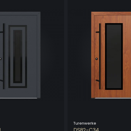
Turenwerke
1
DS82-C34