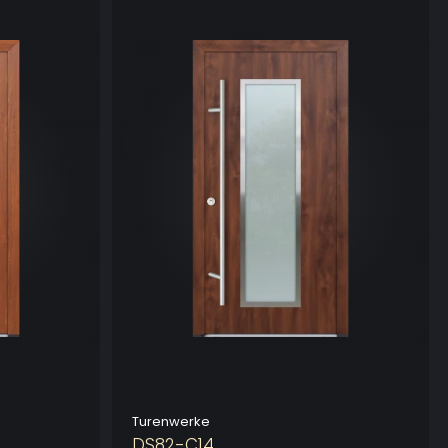
Turenwerke
DS82-C14