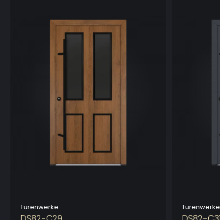
Turenwerke
Turenwerke
DS82-C29
DS82-C3