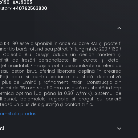
b190_RAL9005
jutor?
+40762563830
 KB 190 este disponibil în orice culoare RAL și poate fi
er tip bară, rotund sau pătrat, în lungimi de 200 / 160 /
 Colecția Alu Design aduce un design modern și
finit de frezări personalizate, linii curate și detalii
el inoxidabil. Finisajele pot fi personalizate cu efect de
sau beton brut, oferind libertate deplină în crearea
t. Poți opta și pentru variante cu sticlă decorativă,
lus de lumină și rafinament intrării. Construcția din
grosimi de 75 mm sau 90 mm, asigură rezistență în timp
 termică optimă (Ud până la 0,80 W/m²K). Sistemul de
tipunct, balamalele reglabile și pragul cu barieră
ează un plus de siguranță și confort zilnic.
nformitate produs
ci