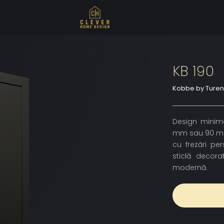
KB 190
Kobbe by Ture
Design minimal
mm sau 90 mm, 
cu frezări pe
sticlă decorat
modernă.