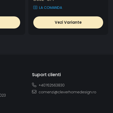
LA COMANDA
Vezi Variante
Suport clienti
+40762563830
comenzi@cleverhomedesign.ro
2023