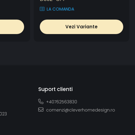
LA COMANDA
Vezi Variante
Suport clienti
+40762563830
comenzi@cleverhomedesign.ro
2023