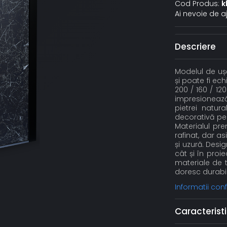
Cod Produs:
k
Ai nevoie de a
Descriere
Modelul de ușă
și poate fi ec
200 / 160 / 120
impresionează
pietrei natur
decorativă pen
Materialul pr
rafinat, dar a
și uzură. Desi
cât și în proi
materiale de t
doresc durabil
Informatii co
Caracteristi