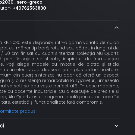
b2030_nero-greco
jutor?
+40762563830
 KB 2030 este disponibil într-o gamă variată de culori
hipat cu mâner tip bară, rotund sau pătrat, în lungimi de
 / 50 cm, finisat cu cuarț sinterizat. Colecția Alu Quartz
 prin finisajele sofisticate, inspirate de frumusețea
ale. Poți alege modele cu imitatie de piatra și sticlă
tru un efect vizual deosebit și un plus de luminozitate.
emium din cuarț sinterizat nu doar că oferă un aspect
sigură și o rezistență remarcabilă la zgârieturi, umezeală
gnul versatil se potrivește perfect atât în case moderne,
ecte cu accente industriale. Cu o execuție de precizie și
op, Alu Quartz este alegerea ideală pentru cei care își
itate, estetică și funcționalitate fără compromis.
nformitate produs
ci