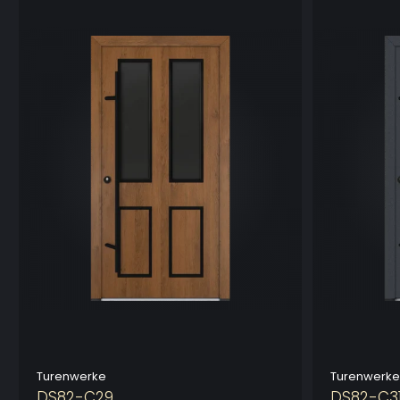
Turenwerke
Turenwerke
DS82-C29
DS82-C3