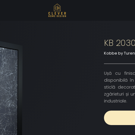
KB 203
Kobbe by Ture
Ușă cu finisa
disponibilă în
sticlă decora
zgârieturi și
industriale.