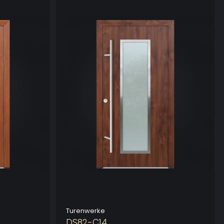
Turenwerke
DS82-C14