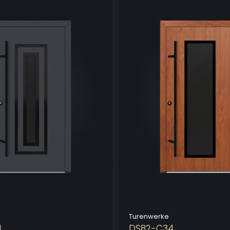
Turenwerke
1
DS82-C34