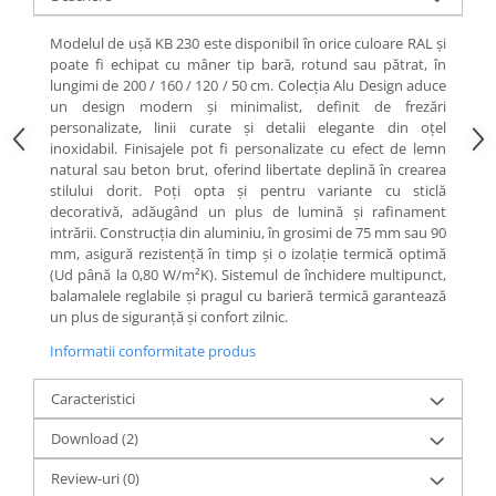
Modelul de ușă KB 230 este disponibil în orice culoare RAL și
poate fi echipat cu mâner tip bară, rotund sau pătrat, în
lungimi de 200 / 160 / 120 / 50 cm. Colecția Alu Design aduce
un design modern și minimalist, definit de frezări
personalizate, linii curate și detalii elegante din oțel
inoxidabil. Finisajele pot fi personalizate cu efect de lemn
natural sau beton brut, oferind libertate deplină în crearea
stilului dorit. Poți opta și pentru variante cu sticlă
decorativă, adăugând un plus de lumină și rafinament
intrării. Construcția din aluminiu, în grosimi de 75 mm sau 90
mm, asigură rezistență în timp și o izolație termică optimă
(Ud până la 0,80 W/m²K). Sistemul de închidere multipunct,
balamalele reglabile și pragul cu barieră termică garantează
un plus de siguranță și confort zilnic.
Informatii conformitate produs
Caracteristici
Download (2)
Review-uri
(0)