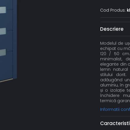
Cod Produs:
k
Descriere
Modelul de ușă
echipat cu mân
120 / 50 cm.
minimalist, de
elegante din oț
lemn natural 
stilului dori
adăugând un p
aluminiu, în 
și o izolație
închidere mul
termică garant
Informatii co
Caracteristi