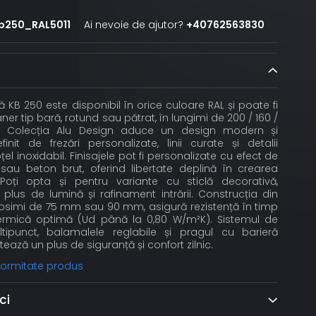
b250_RAL5011
Ai nevoie de ajutor?
+40762563830
 KB 250 este disponibil în orice culoare RAL și poate fi
er tip bară, rotund sau pătrat, în lungimi de 200 / 160 /
 Colecția Alu Design aduce un design modern și
finit de frezări personalizate, linii curate și detalii
el inoxidabil. Finisajele pot fi personalizate cu efect de
sau beton brut, oferind libertate deplină în crearea
t. Poți opta și pentru variante cu sticlă decorativă,
lus de lumină și rafinament intrării. Construcția din
grosimi de 75 mm sau 90 mm, asigură rezistență în timp
 termică optimă (Ud până la 0,80 W/m²K). Sistemul de
tipunct, balamalele reglabile și pragul cu barieră
ează un plus de siguranță și confort zilnic.
nformitate produs
ci