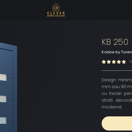
KB 250
Kobbe by Ture
1
Design minimal
mm sau 90 mm, 
cu frezări pe
sticlă decorat
modernă.