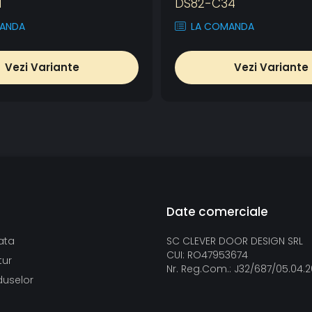
1
DS82-C34
ANDA
LA COMANDA
Vezi Variante
Vezi Variante
Date comerciale
ata
SC CLEVER DOOR DESIGN SRL
CUI: RO47953674
tur
Nr. Reg.Com.: J32/687/05.04.
duselor