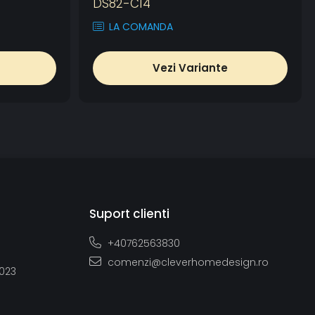
DS82-C14
LA COMANDA
Vezi Variante
Suport clienti
+40762563830
comenzi@cleverhomedesign.ro
2023