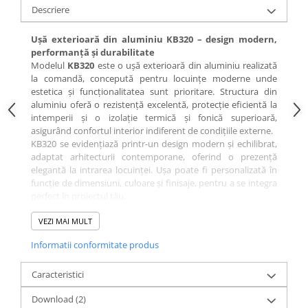
Descriere
Ușă exterioară din aluminiu KB320 – design modern,
performanță și durabilitate
Modelul
KB320
este o ușă exterioară din aluminiu realizată
la comandă, concepută pentru locuințe moderne unde
estetica și funcționalitatea sunt prioritare. Structura din
aluminiu oferă o rezistență excelentă, protecție eficientă la
intemperii și o izolație termică și fonică superioară,
asigurând confortul interior indiferent de condițiile externe.
KB320 se evidențiază printr-un design modern și echilibrat,
adaptat arhitecturii contemporane, oferind o prezență
elegantă la intrarea locuinței. Ușa poate fi personalizată în
funcție de dimensiuni, culoare și finisaje, pentru a se integra
perfect în proiectul tău.
👉
Cere ofertă personalizată pentru ușa KB320
📞
VEZI MAI MULT
+40 726 563 830
Informatii conformitate produs
Specificații tehnice:
Material: Aluminiu
Caracteristici
Destinație: Exterior
Izolație: Termică de la Ud 0,80 W/m²K & fonică
Download (2)
Grosime: 75 mm / 90 mm