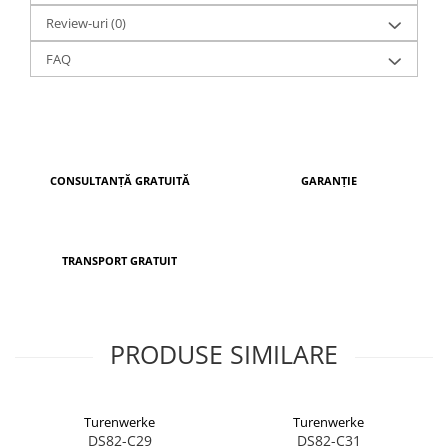
Culori: RAL, la alegere
Review-uri
(0)
Opțiuni: mânere personalizate, încuietori inteligente,
balamale ascunse, luminatoare laterale și superioare
FAQ
Realizare: La comandă
Transport: GRATUIT
CONSULTANȚĂ GRATUITĂ
GARANȚIE
TRANSPORT GRATUIT
PRODUSE SIMILARE
Turenwerke
Turenwerke
DS82-C29
DS82-C31