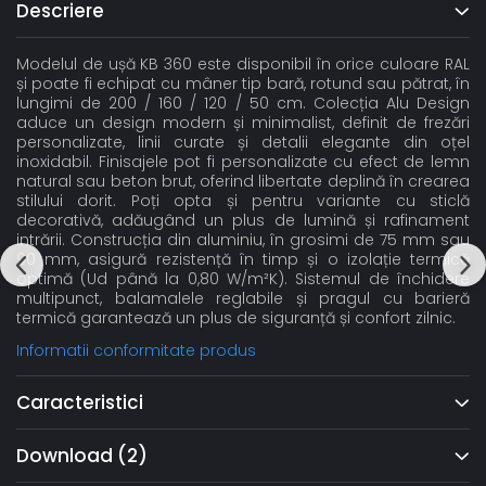
Descriere
Modelul de ușă KB 360 este disponibil în orice culoare RAL
și poate fi echipat cu mâner tip bară, rotund sau pătrat, în
lungimi de 200 / 160 / 120 / 50 cm. Colecția Alu Design
aduce un design modern și minimalist, definit de frezări
personalizate, linii curate și detalii elegante din oțel
inoxidabil. Finisajele pot fi personalizate cu efect de lemn
natural sau beton brut, oferind libertate deplină în crearea
stilului dorit. Poți opta și pentru variante cu sticlă
decorativă, adăugând un plus de lumină și rafinament
intrării. Construcția din aluminiu, în grosimi de 75 mm sau
90 mm, asigură rezistență în timp și o izolație termică
optimă (Ud până la 0,80 W/m²K). Sistemul de închidere
multipunct, balamalele reglabile și pragul cu barieră
termică garantează un plus de siguranță și confort zilnic.
Informatii conformitate produs
Caracteristici
Download (2)