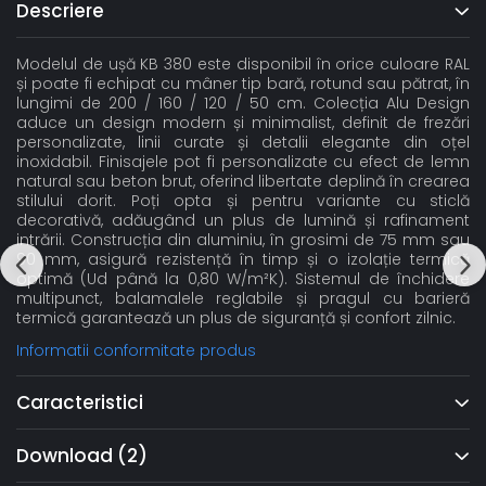
Descriere
Modelul de ușă KB 380 este disponibil în orice culoare RAL
și poate fi echipat cu mâner tip bară, rotund sau pătrat, în
lungimi de 200 / 160 / 120 / 50 cm. Colecția Alu Design
aduce un design modern și minimalist, definit de frezări
personalizate, linii curate și detalii elegante din oțel
inoxidabil. Finisajele pot fi personalizate cu efect de lemn
natural sau beton brut, oferind libertate deplină în crearea
stilului dorit. Poți opta și pentru variante cu sticlă
decorativă, adăugând un plus de lumină și rafinament
intrării. Construcția din aluminiu, în grosimi de 75 mm sau
90 mm, asigură rezistență în timp și o izolație termică
optimă (Ud până la 0,80 W/m²K). Sistemul de închidere
multipunct, balamalele reglabile și pragul cu barieră
termică garantează un plus de siguranță și confort zilnic.
Informatii conformitate produs
Caracteristici
Download (2)