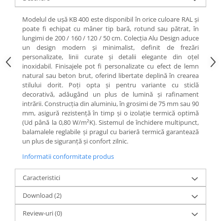
Modelul de ușă KB 400 este disponibil în orice culoare RAL și
poate fi echipat cu mâner tip bară, rotund sau pătrat, în
lungimi de 200 / 160 / 120 / 50 cm. Colecția Alu Design aduce
un design modern și minimalist, definit de frezări
personalizate, linii curate și detalii elegante din oțel
inoxidabil. Finisajele pot fi personalizate cu efect de lemn
natural sau beton brut, oferind libertate deplină în crearea
stilului dorit. Poți opta și pentru variante cu sticlă
decorativă, adăugând un plus de lumină și rafinament
intrării. Construcția din aluminiu, în grosimi de 75 mm sau 90
mm, asigură rezistență în timp și o izolație termică optimă
(Ud până la 0,80 W/m²K). Sistemul de închidere multipunct,
balamalele reglabile și pragul cu barieră termică garantează
un plus de siguranță și confort zilnic.
Informatii conformitate produs
Caracteristici
Download (2)
Review-uri
(0)