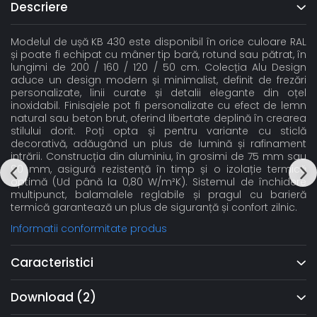
Descriere
Modelul de ușă KB 430 este disponibil în orice culoare RAL
și poate fi echipat cu mâner tip bară, rotund sau pătrat, în
lungimi de 200 / 160 / 120 / 50 cm. Colecția Alu Design
aduce un design modern și minimalist, definit de frezări
personalizate, linii curate și detalii elegante din oțel
inoxidabil. Finisajele pot fi personalizate cu efect de lemn
natural sau beton brut, oferind libertate deplină în crearea
stilului dorit. Poți opta și pentru variante cu sticlă
decorativă, adăugând un plus de lumină și rafinament
intrării. Construcția din aluminiu, în grosimi de 75 mm sau
90 mm, asigură rezistență în timp și o izolație termică
optimă (Ud până la 0,80 W/m²K). Sistemul de închidere
multipunct, balamalele reglabile și pragul cu barieră
termică garantează un plus de siguranță și confort zilnic.
Informatii conformitate produs
Caracteristici
Download (2)