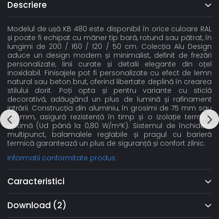
Descriere
Modelul de ușă KB 480 este disponibil în orice culoare RAL
și poate fi echipat cu mâner tip bară, rotund sau pătrat, în
lungimi de 200 / 160 / 120 / 50 cm. Colecția Alu Design
aduce un design modern și minimalist, definit de frezări
personalizate, linii curate și detalii elegante din oțel
inoxidabil. Finisajele pot fi personalizate cu efect de lemn
natural sau beton brut, oferind libertate deplină în crearea
stilului dorit. Poți opta și pentru variante cu sticlă
decorativă, adăugând un plus de lumină și rafinament
intrării. Construcția din aluminiu, în grosimi de 75 mm sau
90 mm, asigură rezistență în timp și o izolație termică
optimă (Ud până la 0,80 W/m²K). Sistemul de închidere
multipunct, balamalele reglabile și pragul cu barieră
termică garantează un plus de siguranță și confort zilnic.
Informatii conformitate produs
Caracteristici
Download (2)