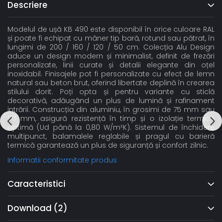
Descriere
Modelul de ușă KB 490 este disponibil în orice culoare RAL
și poate fi echipat cu mâner tip bară, rotund sau pătrat, în
lungimi de 200 / 160 / 120 / 50 cm. Colecția Alu Design
aduce un design modern și minimalist, definit de frezări
personalizate, linii curate și detalii elegante din oțel
inoxidabil. Finisajele pot fi personalizate cu efect de lemn
natural sau beton brut, oferind libertate deplină în crearea
stilului dorit. Poți opta și pentru variante cu sticlă
decorativă, adăugând un plus de lumină și rafinament
intrării. Construcția din aluminiu, în grosimi de 75 mm sau
90 mm, asigură rezistență în timp și o izolație termică
optimă (Ud până la 0,80 W/m²K). Sistemul de închidere
multipunct, balamalele reglabile și pragul cu barieră
termică garantează un plus de siguranță și confort zilnic.
Informatii conformitate produs
Caracteristici
Download (2)