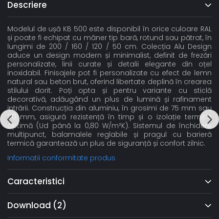
Descriere
Modelul de ușă KB 500 este disponibil în orice culoare RAL
și poate fi echipat cu mâner tip bară, rotund sau pătrat, în
lungimi de 200 / 160 / 120 / 50 cm. Colecția Alu Design
aduce un design modern și minimalist, definit de frezări
personalizate, linii curate și detalii elegante din oțel
inoxidabil. Finisajele pot fi personalizate cu efect de lemn
natural sau beton brut, oferind libertate deplină în crearea
stilului dorit. Poți opta și pentru variante cu sticlă
decorativă, adăugând un plus de lumină și rafinament
intrării. Construcția din aluminiu, în grosimi de 75 mm sau
90 mm, asigură rezistență în timp și o izolație termică
optimă (Ud până la 0,80 W/m²K). Sistemul de închidere
multipunct, balamalele reglabile și pragul cu barieră
termică garantează un plus de siguranță și confort zilnic.
Informatii conformitate produs
Caracteristici
Download (2)