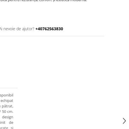
Ai nevoie de ajutor?
+40762563830
sponibil
i echipat
 pătrat,
/ 50 cm.
n design
init de
urate și