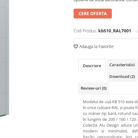
CERE OFERTA
Cod Produs:
kb510_RAL7001
Adauga la Favorite
Caracteristici
Descriere
Download (2)
Review-uri
(0)
Modelul de ușă KB 510 este di
în orice culoare RAL și poate f
cu mâner tip bară, rotund sau
în lungimi de 200 / 160 / 120 
Colecția Alu Design aduce u
modern și minimalist, def
frezări personalizate, linii c