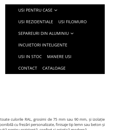
USI PENTRU CASE
USI REZIDENTIALE
USI FILOMURO
SEPAREURI DIN ALUMINIU
INCUIETORI INTELIGENTE
USI IN STOC
MANERE USI
CONTACT
CATALOAGE
 toate culorile RAL, grosimi de 75 mm sau 90 mm, și izolație
nibilă cu frezări personalizate, finisaje tip lemn sau beton și
ruită pentru rezistență, confort și estetică modernă.