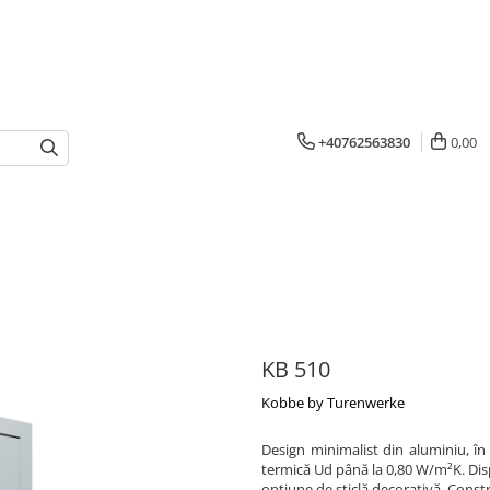
+40762563830
0,00
KB 510
Kobbe by Turenwerke
Design minimalist din aluminiu, în
termică Ud până la 0,80 W/m²K. Dispo
opțiune de sticlă decorativă. Const