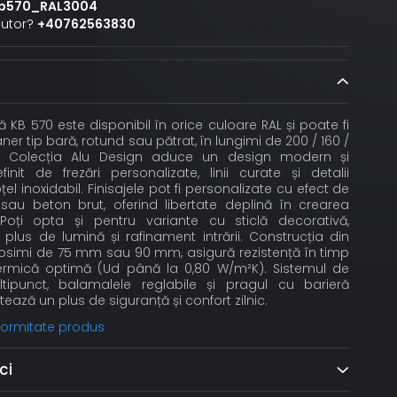
b570_RAL3004
jutor?
+40762563830
 KB 570 este disponibil în orice culoare RAL și poate fi
er tip bară, rotund sau pătrat, în lungimi de 200 / 160 /
 Colecția Alu Design aduce un design modern și
finit de frezări personalizate, linii curate și detalii
el inoxidabil. Finisajele pot fi personalizate cu efect de
sau beton brut, oferind libertate deplină în crearea
t. Poți opta și pentru variante cu sticlă decorativă,
lus de lumină și rafinament intrării. Construcția din
grosimi de 75 mm sau 90 mm, asigură rezistență în timp
 termică optimă (Ud până la 0,80 W/m²K). Sistemul de
tipunct, balamalele reglabile și pragul cu barieră
ează un plus de siguranță și confort zilnic.
nformitate produs
ci