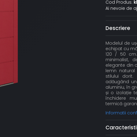
Cod Produs:
k
Ai nevoie de a
Descriere
Modelul de ușă
echipat cu mân
120 / 50 cm.
minimalist, de
elegante din oț
lemn natural 
stilului dori
adăugând un p
aluminiu, în 
și o izolație
închidere mul
termică garant
Informatii co
Caracteristi