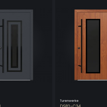
Turenwerke
1
DS82-C34