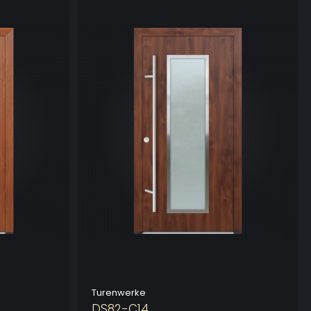
Turenwerke
DS82-C14