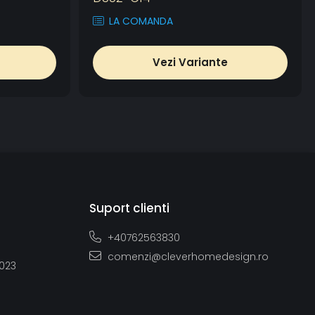
LA COMANDA
Vezi Variante
Suport clienti
+40762563830
comenzi@cleverhomedesign.ro
2023