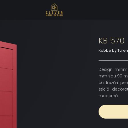
KB 570
Kobbe by Ture
Design minimal
mm sau 90 mm, 
cu frezări pe
sticlă decorat
modernă.