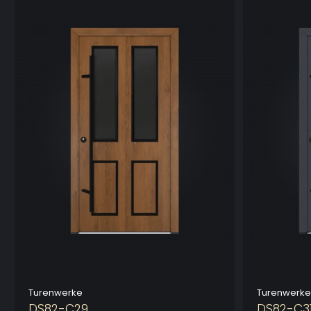
Turenwerke
Turenwerke
DS82-C29
DS82-C3