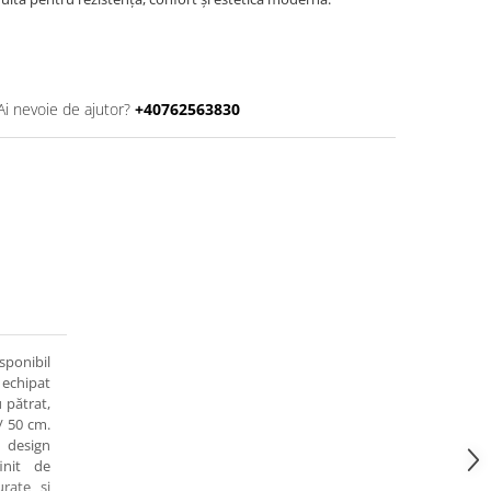
Ai nevoie de ajutor?
+40762563830
sponibil
i echipat
 pătrat,
/ 50 cm.
 design
init de
urate și