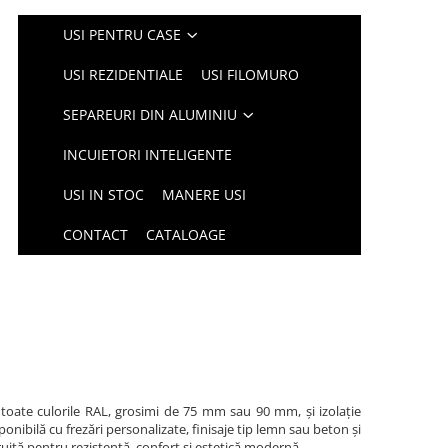
USI PENTRU CASE
USI REZIDENTIALE
USI FILOMURO
SEPAREURI DIN ALUMINIU
INCUIETORI INTELIGENTE
USI IN STOC
MANERE USI
CONTACT
CATALOAGE
 toate culorile RAL, grosimi de 75 mm sau 90 mm, și izolație
nibilă cu frezări personalizate, finisaje tip lemn sau beton și
ruită pentru rezistență, confort și estetică modernă.