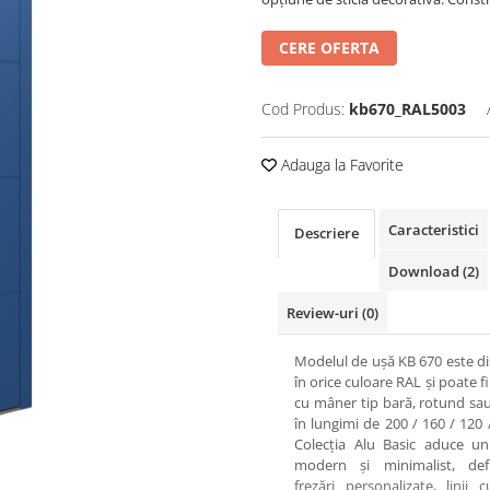
CERE OFERTA
Cod Produs:
kb670_RAL5003
Adauga la Favorite
Caracteristici
Descriere
Download (2)
Review-uri
(0)
Modelul de ușă KB 670 este di
în orice culoare RAL și poate f
cu mâner tip bară, rotund sau
în lungimi de 200 / 160 / 120 
Colecția Alu Basic aduce un
modern și minimalist, def
frezări personalizate, linii c