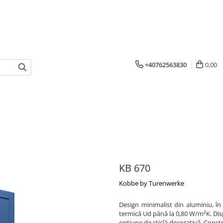
+40762563830
0,00
KB 670
Kobbe by Turenwerke
Design minimalist din aluminiu, în
termică Ud până la 0,80 W/m²K. Dispo
opțiune de sticlă decorativă. Const