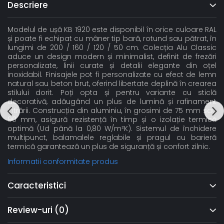
Descriere
Modelul de ușă KB 1920 este disponibil în orice culoare RAL
și poate fi echipat cu mâner tip bară, rotund sau pătrat, în
lungimi de 200 / 160 / 120 / 50 cm. Colecția Alu Classic
aduce un design modern și minimalist, definit de frezări
personalizate, linii curate și detalii elegante din oțel
inoxidabil. Finisajele pot fi personalizate cu efect de lemn
natural sau beton brut, oferind libertate deplină în crearea
stilului dorit. Poți opta și pentru variante cu sticlă
decorativă, adăugând un plus de lumină și rafinament
intrării. Construcția din aluminiu, în grosimi de 75 mm sau
90 mm, asigură rezistență în timp și o izolație termică
optimă (Ud până la 0,80 W/m²K). Sistemul de închidere
multipunct, balamalele reglabile și pragul cu barieră
termică garantează un plus de siguranță și confort zilnic.
Informatii conformitate produs
Caracteristici
Review-uri
(0)