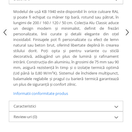
Modelul de ușă KB 1940 este disponibil în orice culoare RAL
și poate fi echipat cu mâner tip bară, rotund sau pătrat, în
lungimi de 200 / 160 / 120 / 50 cm. Colecția Alu Classic aduce
un design modern și minimalist, definit de frezări
personalizate, linii curate și detalii elegante din oțel
inoxidabil. Finisajele pot fi personalizate cu efect de lemn
natural sau beton brut, oferind libertate deplină în crearea
stilului dorit. Poți opta și pentru variante cu sticlă
decorativă, adăugând un plus de lumină și rafinament
intrării. Construcția din aluminiu, în grosimi de 75 mm sau 90
mm, asigură rezistență în timp și o izolație termică optimă
(Ud până la 0,80 W/m²K). Sistemul de închidere multipunct,
balamalele reglabile și pragul cu barieră termică garantează
un plus de siguranță și confort zilnic.
Informatii conformitate produs
Caracteristici
Review-uri
(0)