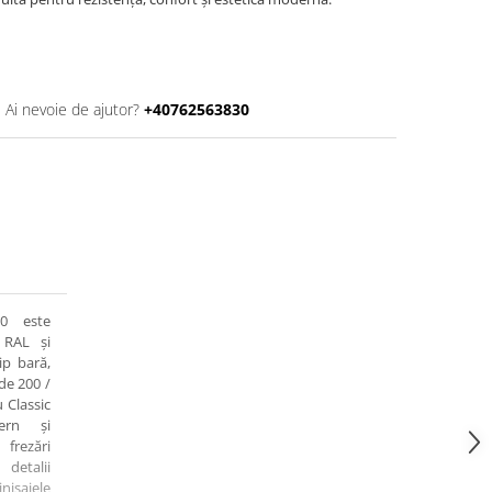
Ai nevoie de ajutor?
+40762563830
0 este
 RAL și
ip bară,
de 200 /
 Classic
ern și
frezări
 detalii
inisajele