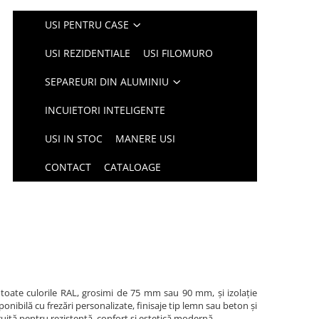
USI PENTRU CASE
USI REZIDENTIALE
USI FILOMURO
SEPAREURI DIN ALUMINIU
INCUIETORI INTELIGENTE
USI IN STOC
MANERE USI
CONTACT
CATALOAGE
 toate culorile RAL, grosimi de 75 mm sau 90 mm, și izolație
nibilă cu frezări personalizate, finisaje tip lemn sau beton și
ruită pentru rezistență, confort și estetică modernă.