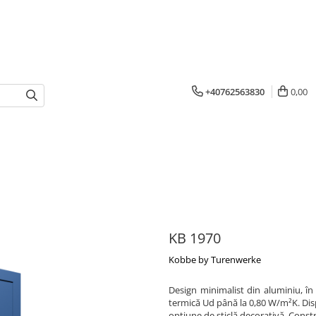
+40762563830
0,00
KB 1970
Kobbe by Turenwerke
Design minimalist din aluminiu, în
termică Ud până la 0,80 W/m²K. Dispo
opțiune de sticlă decorativă. Const