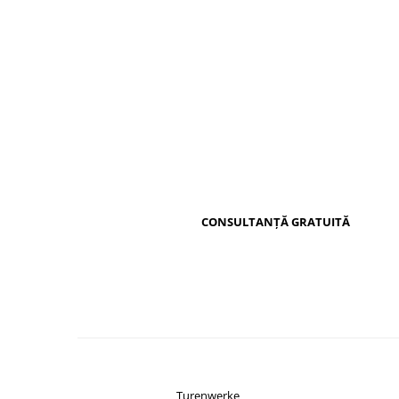
Distribuie
pe
Facebook
CONSULTANȚĂ GRATUITĂ
Turenwerke