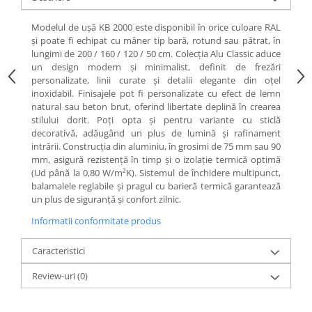
Modelul de ușă KB 2000 este disponibil în orice culoare RAL
și poate fi echipat cu mâner tip bară, rotund sau pătrat, în
lungimi de 200 / 160 / 120 / 50 cm. Colecția Alu Classic aduce
un design modern și minimalist, definit de frezări
personalizate, linii curate și detalii elegante din oțel
inoxidabil. Finisajele pot fi personalizate cu efect de lemn
natural sau beton brut, oferind libertate deplină în crearea
stilului dorit. Poți opta și pentru variante cu sticlă
decorativă, adăugând un plus de lumină și rafinament
intrării. Construcția din aluminiu, în grosimi de 75 mm sau 90
mm, asigură rezistență în timp și o izolație termică optimă
(Ud până la 0,80 W/m²K). Sistemul de închidere multipunct,
balamalele reglabile și pragul cu barieră termică garantează
un plus de siguranță și confort zilnic.
Informatii conformitate produs
Caracteristici
Review-uri
(0)