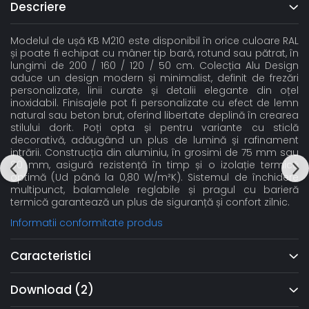
Descriere
Modelul de ușă KB M210 este disponibil în orice culoare RAL
și poate fi echipat cu mâner tip bară, rotund sau pătrat, în
lungimi de 200 / 160 / 120 / 50 cm. Colecția Alu Design
aduce un design modern și minimalist, definit de frezări
personalizate, linii curate și detalii elegante din oțel
inoxidabil. Finisajele pot fi personalizate cu efect de lemn
natural sau beton brut, oferind libertate deplină în crearea
stilului dorit. Poți opta și pentru variante cu sticlă
decorativă, adăugând un plus de lumină și rafinament
intrării. Construcția din aluminiu, în grosimi de 75 mm sau
90 mm, asigură rezistență în timp și o izolație termică
optimă (Ud până la 0,80 W/m²K). Sistemul de închidere
multipunct, balamalele reglabile și pragul cu barieră
termică garantează un plus de siguranță și confort zilnic.
Informatii conformitate produs
Caracteristici
Download (2)