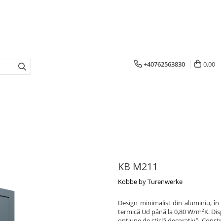
+40762563830
0,00
KB M211
Kobbe by Turenwerke
Design minimalist din aluminiu, în
termică Ud până la 0,80 W/m²K. Dispo
opțiune de sticlă decorativă. Const