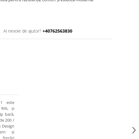
Ai nevoie de ajutor?
+40762563830
1 este
 RAL și
ip bară,
de 200 /
u Design
ern și
frezări