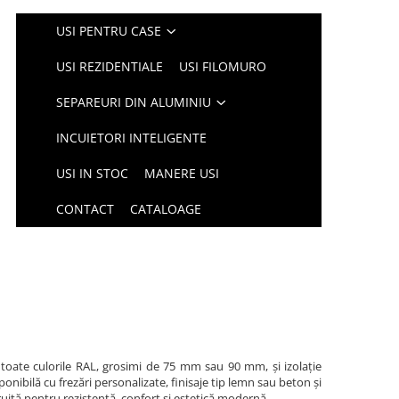
USI PENTRU CASE
USI REZIDENTIALE
USI FILOMURO
SEPAREURI DIN ALUMINIU
INCUIETORI INTELIGENTE
USI IN STOC
MANERE USI
CONTACT
CATALOAGE
 toate culorile RAL, grosimi de 75 mm sau 90 mm, și izolație
nibilă cu frezări personalizate, finisaje tip lemn sau beton și
ruită pentru rezistență, confort și estetică modernă.