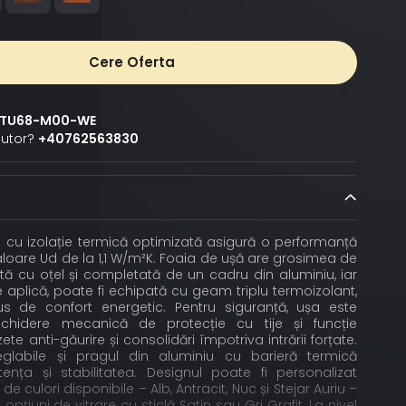
Cere Oferta
TU68-M00-WE
jutor?
+40762563830
 cu izolație termică optimizată asigură o performanță
valoare Ud de la 1,1 W/m²K. Foaia de ușă are grosimea de
ă cu oțel și completată de un cadru din aluminiu, iar
aplică, poate fi echipată cu geam triplu termoizolant,
s de confort energetic. Pentru siguranță, ușa este
chidere mecanică de protecție cu tije și funcție
ete anti-găurire și consolidări împotriva intrării forțate.
eglabile și pragul din aluminiu cu barieră termică
tența și stabilitatea. Designul poate fi personalizat
e culori disponibile – Alb, Antracit, Nuc și Stejar Auriu –
opțiuni de vitrare cu sticlă Satin sau Gri Grafit. La nivel