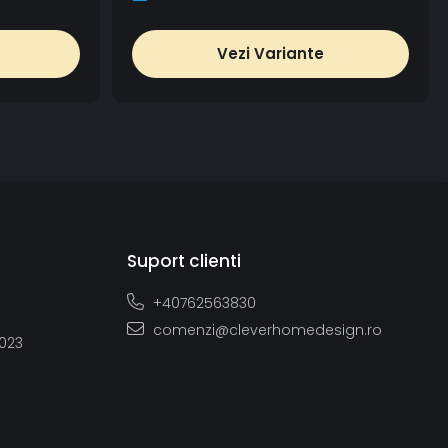
Vezi Variante
Suport clienti
+40762563830
comenzi@cleverhomedesign.ro
2023