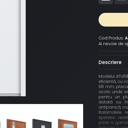
Cod Produs:
A
Ai nevoie de a
Descriere
Modelul ATU68
eficientă, cu 
68 mm, placat
acolo unde se 
pentru un plu
dotată cu în
antipanică, roz
Balamalele r
sporesc rezis
printr-o gamă d
precum și prin 