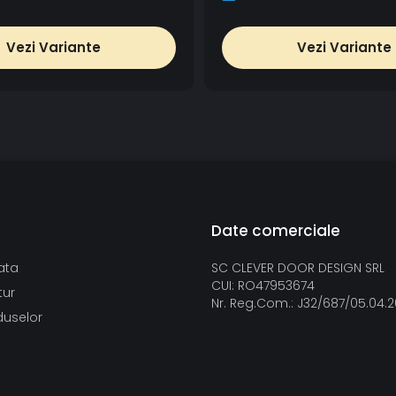
Vezi Variante
Vezi Variante
Date comerciale
ata
SC CLEVER DOOR DESIGN SRL
CUI: RO47953674
tur
Nr. Reg.Com.: J32/687/05.04.
duselor