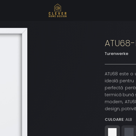
ATU68
Turenwerke
ATU68 este o u
ideală pentru 
perfectă pentr
termică bună ș
modern, ATU68 
design, potrivi
CULOARE
: ALB