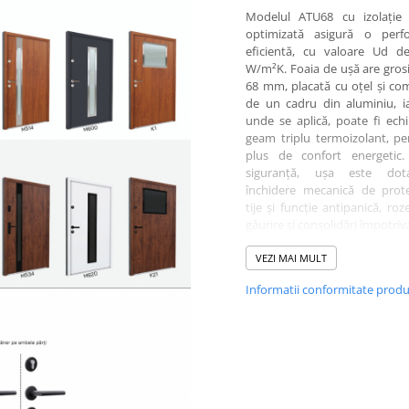
Modelul ATU68 cu izolație 
optimizată asigură o perf
eficientă, cu valoare Ud de
W/m²K. Foaia de ușă are gro
68 mm, placată cu oțel și co
de un cadru din aluminiu, i
unde se aplică, poate fi ech
geam triplu termoizolant, p
plus de confort energetic.
siguranță, ușa este dot
închidere mecanică de prote
tije și funcție antipanică, roz
găurire și consolidări împotriva
forțate. Balamalele reglabile ș
din aluminiu cu barieră 
VEZI MAI MULT
sporesc rezistența și stabi
Informatii conformitate prod
Designul poate fi personalizat 
gamă de culori disponibile
Antracit, Nuc și Stejar Auriu 
și prin opțiuni de vitrare cu sti
sau Gri Grafit. La nivel de co
funcționalitate, ușa este com
cu mânere pătrate sau r