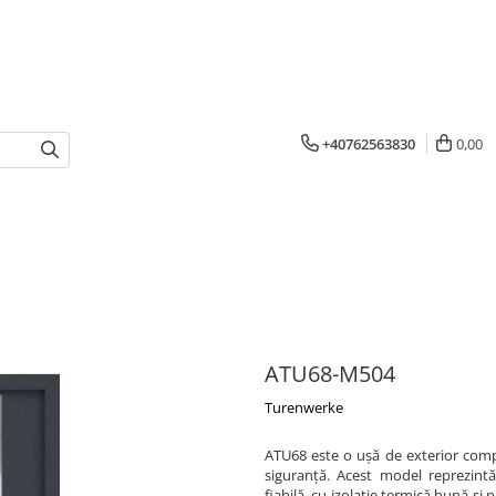
+40762563830
0,00
ATU68-M504
Turenwerke
ATU68 este o ușă de exterior compac
siguranță. Acest model reprezintă
fiabilă, cu izolație termică bună și