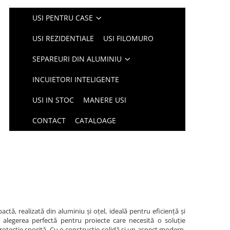
USI PENTRU CASE
USI REZIDENTIALE
USI FILOMURO
SEPAREURI DIN ALUMINIU
INCUIETORI INTELIGENTE
USI IN STOC
MANERE USI
CONTACT
CATALOAGE
tă, realizată din aluminiu și oțel, ideală pentru eficiență și
 alegerea perfectă pentru proiecte care necesită o soluție
 protecție sporită. Cu o construcție solidă și un aspect modern,