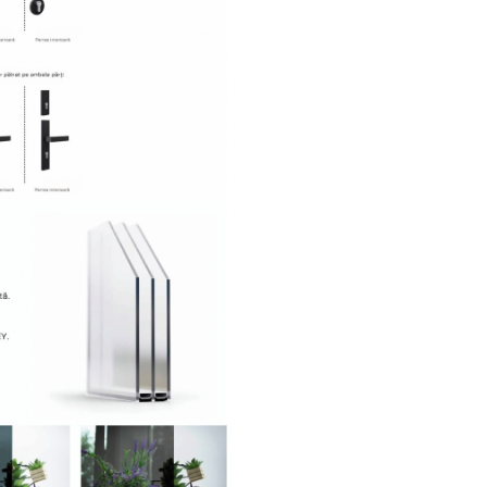
pentru interior și exterior, iar 
poate fi echipată cu în
electrică sau broască au
Produsă în Europa pe linii 
de fabricație, această ușă ben
de termene scurte de liv
garanție completă pentr
componentele.