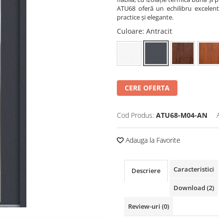
ATU68 oferă un echilibru excelent 
practice și elegante.
Culoare
: Antracit
CERE OFERTA
Cod Produs:
ATU68-M04-AN
Adauga la Favorite
Caracteristici
Descriere
Download (2)
Review-uri
(0)