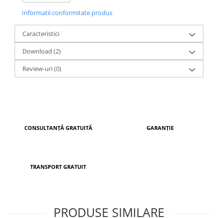
echipată cu închidere electrică sau broască automată.
Informatii conformitate produs
Produsă în Europa pe linii moderne de fabricație, această
ușă beneficiază de termene scurte de livrare și garanție
completă pentru toate componentele.
Caracteristici
Download (2)
Review-uri
(0)
CONSULTANȚĂ GRATUITĂ
GARANȚIE
TRANSPORT GRATUIT
PRODUSE SIMILARE