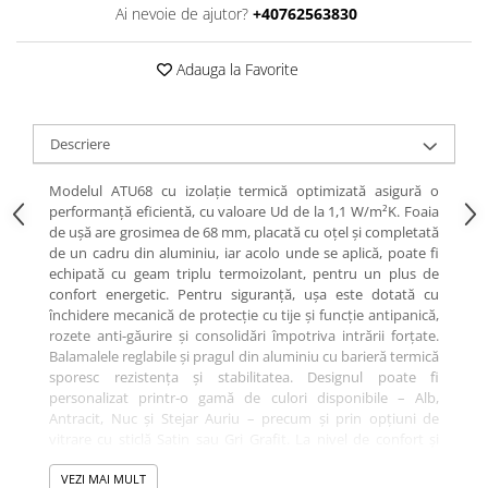
Ai nevoie de ajutor?
+40762563830
Adauga la Favorite
Descriere
Modelul ATU68 cu izolație termică optimizată asigură o
performanță eficientă, cu valoare Ud de la 1,1 W/m²K. Foaia
de ușă are grosimea de 68 mm, placată cu oțel și completată
de un cadru din aluminiu, iar acolo unde se aplică, poate fi
echipată cu geam triplu termoizolant, pentru un plus de
confort energetic. Pentru siguranță, ușa este dotată cu
închidere mecanică de protecție cu tije și funcție antipanică,
rozete anti-găurire și consolidări împotriva intrării forțate.
Balamalele reglabile și pragul din aluminiu cu barieră termică
sporesc rezistența și stabilitatea. Designul poate fi
personalizat printr-o gamă de culori disponibile – Alb,
Antracit, Nuc și Stejar Auriu – precum și prin opțiuni de
vitrare cu sticlă Satin sau Gri Grafit. La nivel de confort și
funcționalitate, ușa este compatibilă cu mânere pătrate sau
rotunde, pentru interior și exterior, iar la cerere poate fi
VEZI MAI MULT