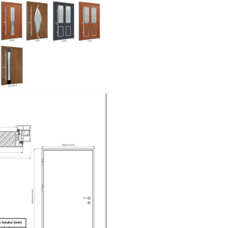
aluminiu cu barieră ter
opțiunea pentru încuietoare e
zi/noapte. Produs în UE, pe
automatizată de fabricație
model beneficiază de livrare r
garanția calității.