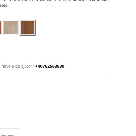
atea.
i nevoie de ajutor?
+40762563830