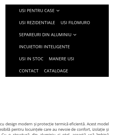
USI PENTRU CASE
USI REZIDENTIALE
USI FILOMURO
SEPAREURI DIN ALUMINIU
INCUIETORI INTELIGENTE
USI IN STOC
MANERE USI
CONTACT
CATALOAGE
, cu design modern și protecție termică eficientă. Acest model
esibilă pentru locuințele care au nevoie de confort, izolație și
. Cu o structură din aluminiu și oțel, această ușă îmbină