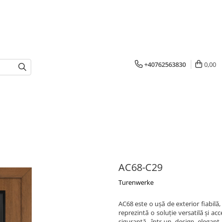
+40762563830
0,00
AC68-C29
Turenwerke
AC68 este o ușă de exterior fiabilă
reprezintă o soluție versatilă și acc
siguranță, într-un design elegant