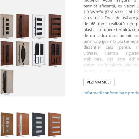
Modelul AC68 asigură o i
termică eficientă, cu valori 
1,0 W/m²K (fără vitralii) și 1
(cu vitralii). Foaia de ușă are
de 68 mm, realizată din pr
plastic cu rupere termică, co
de un cadru din aluminiu cu
termică și geam triplu termoiz
distanțier cald (pentru m
vitrate). Pentru sigura
stabilitate, ușa este echi
sistem de închidere Winkha
puncte, cilindru cu 5 chei și
antipanică, rozetă anti-g
protecții anti-ridicare și 
VEZI MAI MULT
reglabile 3D. Estetica este ad
Informatii conformitate prod
printr-o gamă variată de culor
finisaje populare precu
Antracit, Nuc, Stejar Auriu, Wi
sau Turner Oak. Opțional,
integra elemente vitrate cu
satinată sau gri grafit, pentru
de lumină și rafinament. Co
zilnic este susținut de pra