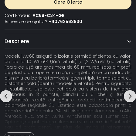
Cere Oferta
Cod Produs:
AC68-C34-GE
Ai nevoie de ajutor?
+40762563830
Descriere
Modelul AC68 asigură o izolație termică eficientă, cu valori
Ud de la 1,0 W/m²K (fără vitralii) și 1,2 W/m²K (cu vitralii).
Foaia de ușă are grosimea de 68 mm, realizată din profil
de plastic cu rupere termică, completată de un cadru din
aluminiu cu barieră termică și geam triplu termoizolant cu
distanțier cald (pentru modelele vitrate). Pentru siguranță
și stabilitate, ușa este echipată cu sistem de închidere
Winkhaus în 3 puncte, cilindru cu 5 chei și funcție
antipanică, rozetă anti-găurire, protecții anti-ridicare și
balamale reglabile 3D. Estetica este adaptabilă printr-o
gamă variată de culori RAL și finisaje populare precum Alb,
Antracit, Nuc, Stejar Auriu, Winchester sau Turner Oak.
Opțional, se pot integra elemente vitrate cu sticlă satinată
sau gri grafit, pentru un plus de lumină și rafinament.
Confortul zilnic este susținut de pragul din aluminiu cu