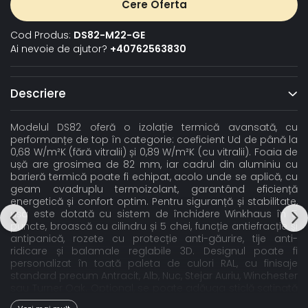
Cere Oferta
Cod Produs:
DS82-M22-GE
Ai nevoie de ajutor?
+40762563830
Descriere
Modelul DS82 oferă o izolație termică avansată, cu
performanțe de top în categorie: coeficient Ud de până la
0,68 W/m²K (fără vitralii) și 0,89 W/m²K (cu vitralii). Foaia de
ușă are grosimea de 82 mm, iar cadrul din aluminiu cu
barieră termică poate fi echipat, acolo unde se aplică, cu
geam cvadruplu termoizolant, garantând eficiență
energetică și confort optim. Pentru siguranță și stabilitate,
ușa este dotată cu sistem de închidere Winkhaus în 5
puncte, broască cu cilindru și 5 chei, funcție antiefracție și
antipanică, rozete cu protecție anti-găurire, tije anti-
ridicare și balamale reglabile 3D. Designul poate fi
personalizat în toată paleta de culori RAL, cu finisaje
standard precum Antracit, Alb, Nuc, Stejar Auriu, Winchester
sau Turner Oak. Opțional, se poate adăuga sticlă satinată
sau gri grafit, oferind un plus de rafinament. Pragul din