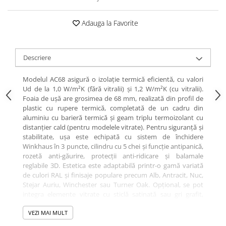
Adauga la Favorite
Descriere
Modelul AC68 asigură o izolație termică eficientă, cu valori
Ud de la 1,0 W/m²K (fără vitralii) și 1,2 W/m²K (cu vitralii).
Foaia de ușă are grosimea de 68 mm, realizată din profil de
plastic cu rupere termică, completată de un cadru din
aluminiu cu barieră termică și geam triplu termoizolant cu
distanțier cald (pentru modelele vitrate). Pentru siguranță și
stabilitate, ușa este echipată cu sistem de închidere
Winkhaus în 3 puncte, cilindru cu 5 chei și funcție antipanică,
rozetă anti-găurire, protecții anti-ridicare și balamale
reglabile 3D. Estetica este adaptabilă printr-o gamă variată
de culori RAL și finisaje populare precum Alb, Antracit, Nuc,
Stejar Auriu, Winchester sau Turner Oak. Opțional, se pot
integra elemente vitrate cu sticlă satinată sau gri grafit,
pentru un plus de lumină și rafinament. Confortul zilnic este
susținut de pragul din aluminiu cu barieră termică și
VEZI MAI MULT
opțiunea pentru încuietoare electrică zi/noapte. Produs în