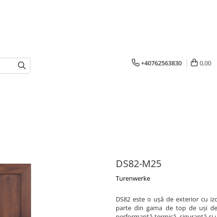
+40762563830
0,00
DS82-M25
Turenwerke
DS82 este o ușă de exterior cu iz
parte din gama de top de uși de e
performanță termică, siguranță și 