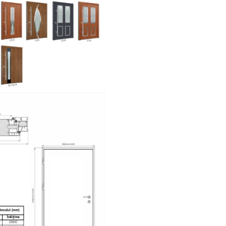
contribuie la confortul zil
opțional se poate int
încuietoare electrică cu 
zi/noapte. Ușa este compati
mânere premium, pentru inte
exterior. Produsă în UE pe 
automatizată de fabricație,
ușă beneficiază de termene s
livrare și garanția calității o
Turenwerke.