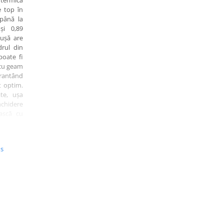
 termică
 top în
 până la
și 0,89
 ușă are
rul din
poate fi
 cu geam
rantând
t optim.
ate, ușa
chidere
ască cu
racție și
ie anti-
balamale
us
oate fi
e culori
 precum
 Auriu,
pțional,
 sau gri
inament.
 termică