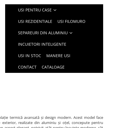
USI PENTRU CASE
USI REZIDENTIALE
USI FILOMURO
SEPAREURI DIN ALUMINIU
INCUIETORI INTELIGENTE
USI IN STOC
MANERE USI
CONTACT
CATALOAGE
olație termică avansată și design modern. Acest model face
xterior, realizate din aluminiu și oțel, concepute pentru
un aspect elegant, potrivit atât pentru locuințe moderne, cât