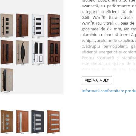
Modelul DS82 oferă o izolație
avansată, cu performanțe de
categorie: coeficient Ud de
0,68 W/m²K (fără vitralii) 
W/m²K (cu vitralii). Foaia de
grosimea de 82 mm, iar cad
aluminiu cu barieră termică 
echipat, acolo unde se aplică,
cvadruplu termoizolant, ga
eficiență energetică și confor
Pentru siguranță și stabilit
este dotată cu sistem de în
Winkhaus în 5 puncte, bro
cilindru și 5 chei, funcție antief
antipanică, rozete cu protecț
VEZI MAI MULT
găurire, tije anti-ridicare și 
Informatii conformitate prod
reglabile 3D. Designul p
personalizat în toată paleta d
RAL, cu finisaje standard
Antracit, Alb, Nuc, Stejar
Winchester sau Turner Oak. O
se poate adăuga sticlă satinată
grafit, oferind un plus de raf
Pragul din aluminiu cu barieră