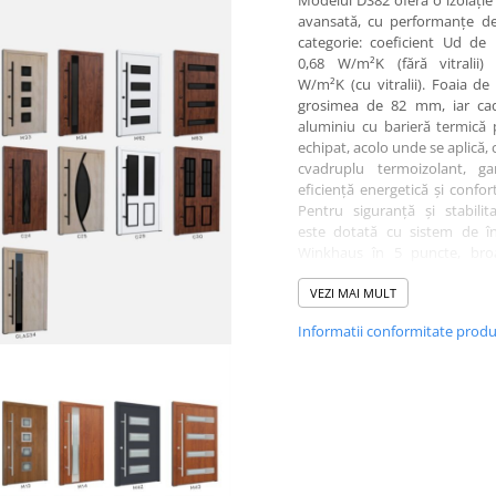
Modelul DS82 oferă o izolație
avansată, cu performanțe de
categorie: coeficient Ud de
0,68 W/m²K (fără vitralii) 
W/m²K (cu vitralii). Foaia de
grosimea de 82 mm, iar cad
aluminiu cu barieră termică 
echipat, acolo unde se aplică,
cvadruplu termoizolant, ga
eficiență energetică și confor
Pentru siguranță și stabilit
este dotată cu sistem de în
Winkhaus în 5 puncte, bro
cilindru și 5 chei, funcție antief
antipanică, rozete cu protecț
VEZI MAI MULT
găurire, tije anti-ridicare și 
Informatii conformitate prod
reglabile 3D. Designul p
personalizat în toată paleta d
RAL, cu finisaje standard
Antracit, Alb, Nuc, Stejar
Winchester sau Turner Oak. O
se poate adăuga sticlă satinată
grafit, oferind un plus de raf
Pragul din aluminiu cu barieră