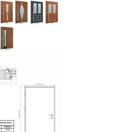
contribuie la confortul zil
opțional se poate int
încuietoare electrică cu 
zi/noapte. Ușa este compati
mânere premium, pentru inte
exterior. Produsă în UE pe 
automatizată de fabricație,
ușă beneficiază de termene s
livrare și garanția calității o
Turenwerke.