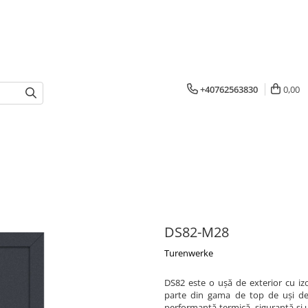
+40762563830
0,00
DS82-M28
Turenwerke
DS82 este o ușă de exterior cu iz
parte din gama de top de uși de e
performanță termică, siguranță și 