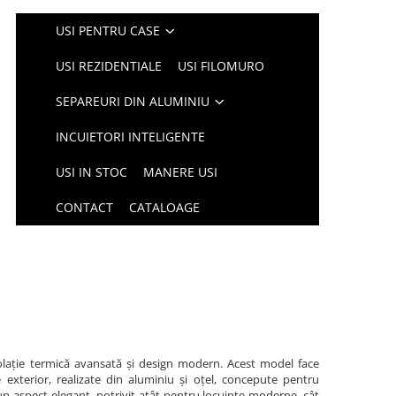
USI PENTRU CASE
USI REZIDENTIALE
USI FILOMURO
SEPAREURI DIN ALUMINIU
INCUIETORI INTELIGENTE
USI IN STOC
MANERE USI
CONTACT
CATALOAGE
olație termică avansată și design modern. Acest model face
xterior, realizate din aluminiu și oțel, concepute pentru
un aspect elegant, potrivit atât pentru locuințe moderne, cât