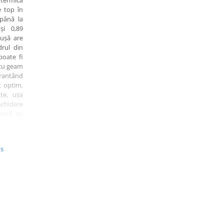
 termică
 top în
 până la
și 0,89
 ușă are
rul din
poate fi
 cu geam
rantând
t optim.
ate, ușa
chidere
ască cu
racție și
ie anti-
balamale
us
oate fi
e culori
 precum
 Auriu,
pțional,
 sau gri
inament.
 termică