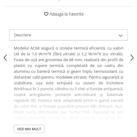
Adauga la Favorite
Descriere
Modelul AC68 asigură o izolație termică eficientă, cu valori
Ud de la 1,0 W/m²K (fără vitralii) și 1,2 W/m²K (cu vitralii).
Foaia de ușă are grosimea de 68 mm, realizată din profil de
plastic cu rupere termică, completată de un cadru din
aluminiu cu barieră termică și geam triplu termoizolant cu
distanțier cald (pentru modelele vitrate). Pentru siguranță și
stabilitate, ușa este echipată cu sistem de închidere
Winkhaus în 3 puncte, cilindru cu 5 chei și funcție antipanică,
rozetă anti-găurire, protecții anti-ridicare și balamale
reglabile 3D. Estetica este adaptabilă printr-o gamă variată
de culori RAL și finisaje populare precum Alb, Antracit, Nuc,
Stejar Auriu, Winchester sau Turner Oak. Opțional, se pot
integra elemente vitrate cu sticlă satinată sau gri grafit,
pentru un plus de lumină și rafinament. Confortul zilnic este
susținut de pragul din aluminiu cu barieră termică și
VEZI MAI MULT
opțiunea pentru încuietoare electrică zi/noapte. Produs în