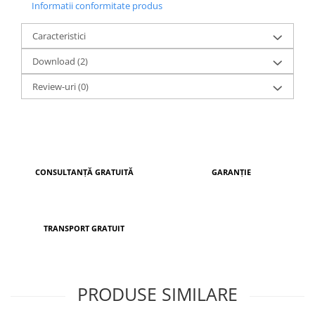
Informatii conformitate produs
UE, pe o linie automatizată de fabricație, acest model
beneficiază de livrare rapidă și garanția calității.
Caracteristici
Download (2)
Review-uri
(0)
CONSULTANȚĂ GRATUITĂ
GARANȚIE
TRANSPORT GRATUIT
PRODUSE SIMILARE